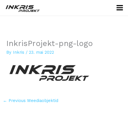
Skip
to
content
InkrisProjekt-png-logo
By
Inkris
/
23. mai 2022
←
Previous Meediaobjektid